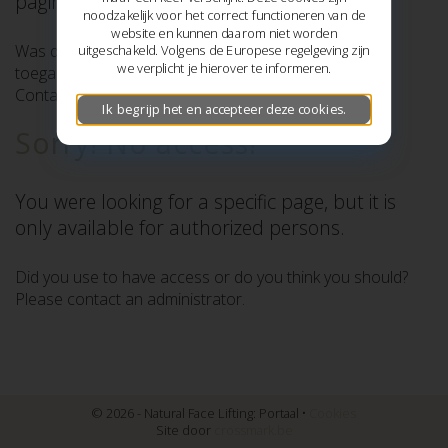
pagina niet weergeven.
noodzakelijk voor het correct functioneren van de
website en kunnen daarom niet worden
Was deze pagina vroeger wel beschikbaar of denkt u
uitgeschakeld. Volgens de Europese regelgeving zijn
we verplicht je hierover te informeren.
toegang te hebben?
Contacteer dan een adminstrator.
Ik begrijp het en accepteer deze cookies.
Sorry! No access!
You were looking for a specific page, but it is
only available for authorized persons.
Did you use to have access or do you think you should?
Please contact an administrator.
© 2026 - Natural Face Lifting: Portaal •
Cookies
Site door
crossmark.be